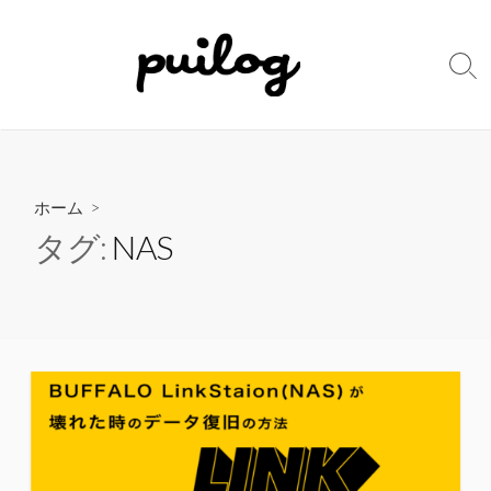
コ
ン
テ
検
ン
索
切
ツ
り
へ
替
ス
え
キ
ホーム
>
ッ
タグ:
NAS
プ