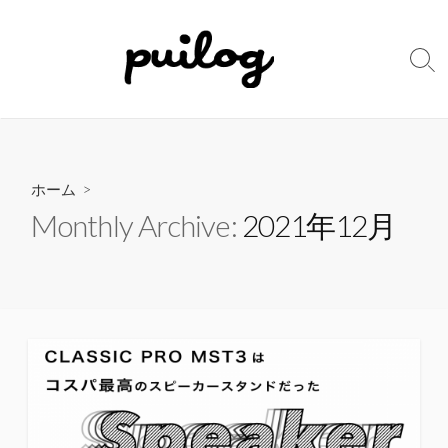
コ
ン
テ
検
ン
索
切
ツ
り
へ
替
ス
え
キ
ホーム
>
ッ
Monthly Archive:
2021年12月
プ