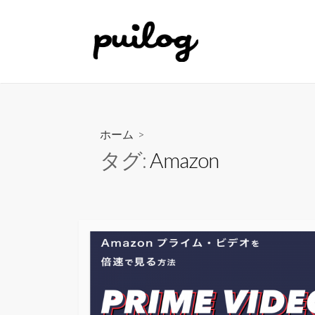
コ
ン
テ
ン
ツ
へ
ス
ホーム
>
キ
ッ
タグ:
Amazon
プ