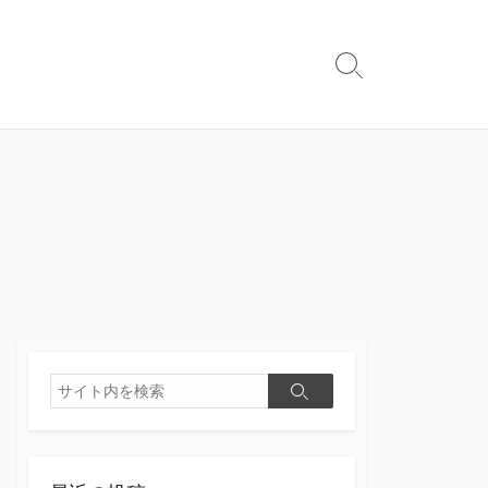
検
索
切
り
替
え
検
検
索
索