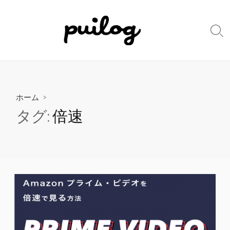
コ
ン
テ
検
ン
索
切
ツ
り
へ
替
ス
え
キ
ホーム
>
ッ
タグ:
倍速
プ